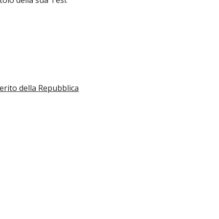
itolo della
sua Tesi.
erito della Repubblica