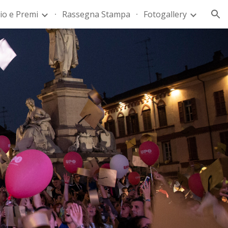
io e Premi
Rassegna Stampa
Fotogallery
ion