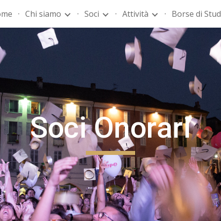
ome
Chi siamo
Soci
Attività
Borse di Stud
ip to main content
Skip to navigat
Soci Onorari