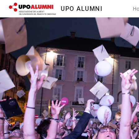
UPO ALUMNI
H
Sk