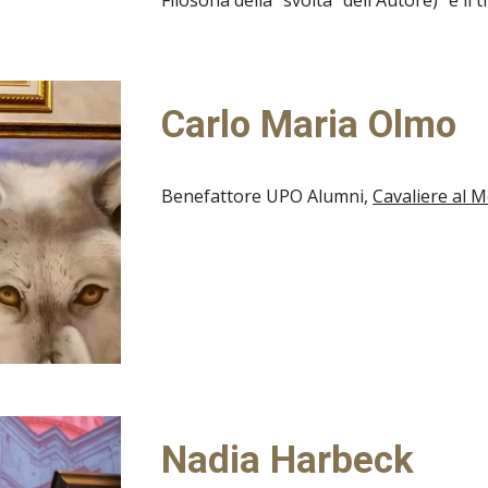
Filosofia della "svolta" dell'Autore)" è il t
Carlo Maria Olmo
Benefattore UPO Alumni,
Cavaliere al M
Nadia Harbeck