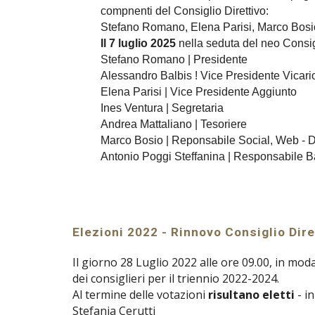
compnenti del Consiglio Direttivo:
Stefano Romano, Elena Parisi, Marco Bosio,
Il 7 luglio 2025
nella seduta del neo Consigli
Stefano Romano | Presidente
Alessandro Balbis ! Vice Presidente Vicari
Elena Parisi | Vice Presidente Aggiunto
Ines Ventura | Segretaria
Andrea Mattaliano | Tesoriere
Marco Bosio | Reponsabile Social, Web - Di
Antonio Poggi Steffanina | Responsabile B
Elezioni 2022 - R
innovo
Consiglio
D
ir
Il giorno 28 Luglio 2022 alle ore 09.00, in mod
dei consiglieri per il triennio 2022-202
4
.
Al termine delle votazioni
risultano eletti
- in
Stefania Cerutti