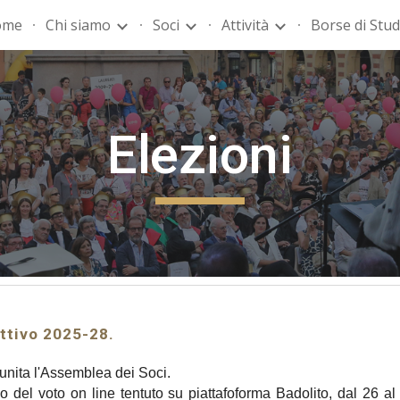
ome
Chi siamo
Soci
Attività
Borse di Stud
ip to main content
Skip to navigat
Elezioni
ettivo 2025-28.
riunita l'Assemblea dei Soci.
io del voto on line tentuto su piattafoforma Badolito, dal 26 al